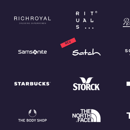
®
NEU