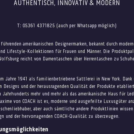
AUTHENTISCH, INNOVATIV & MODERN
T: 05361 4371825 (auch per Whatsapp möglich)
r führenden amerikanischen Designermarken, bekannt durch modern
nd Lifestyle-Kollektionen für Frauen und Männer. Die Produktpal
Wolfsburg reicht von Damentaschen über Herrentaschen zu Schuh
m Jahre 1941 als familienbetriebene Sattlerei in New York. Dank 
 Designs und der herausragenden Qualität der Produkte etablier
en Jahrhunderts mehr und mehr als das amerikanische Haus für Le
Maxime von COACH ist es, moderne und ausgefeilte Luxusgüter an
aschenliebhaber, aber auch sämtliche andere Produktlinien wissen
ign und der hervorragenden COACH-Qualität zu überzeugen.
lungsmöglichkeiten