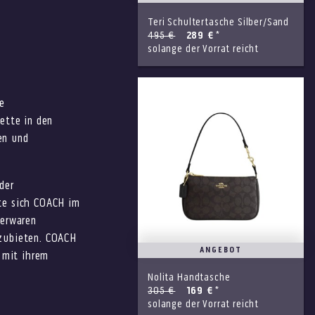
Teri Schultertasche Silber/Sand
495 €
289 €
*
solange der Vorrat reicht
e
ette in den
en und
der
te sich COACH im
derwaren
zubieten. COACH
ANGEBOT
 mit ihrem
Nolita Handtasche
305 €
169 €
*
solange der Vorrat reicht