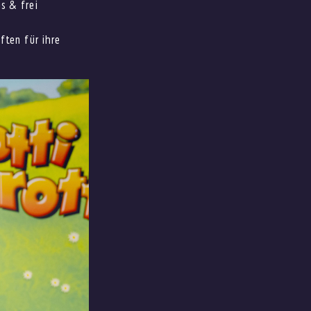
s & frei
ften für ihre