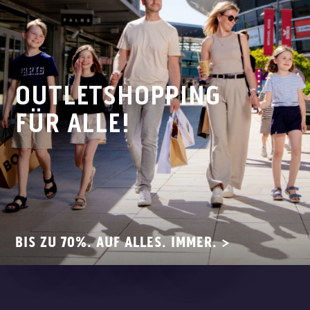
OUTLET­SHOPPING
FÜR ALLE!
BIS ZU 70%. AUF ALLES. IMMER. >