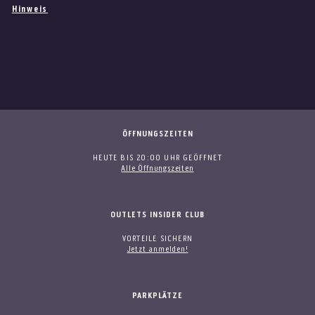
Hinweis
ÖFFNUNGSZEITEN
HEUTE BIS 20:00 UHR GEÖFFNET
Alle Öffnungszeiten
OUTLETS INSIDER CLUB
VORTEILE SICHERN
Jetzt anmelden!
PARKPLÄTZE