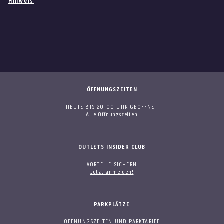
Hinweis
ÖFFNUNGSZEITEN
HEUTE BIS 20:00 UHR GEÖFFNET
Alle Öffnungszeiten
OUTLETS INSIDER CLUB
VORTEILE SICHERN
Jetzt anmelden!
PARKPLÄTZE
ÖFFNUNGSZEITEN UND PARKTARIFE