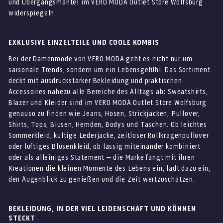
und Übergangsmäntel im VERO MODA Outlet Store Wolfsburg
widerspiegeln.
EXKLUSIVE EINZELTEILE UND COOLE KOMBIS
Bei der Damenmode von VERO MODA geht es nicht nur um
saisonale Trends, sondern um ein Lebensgefühl. Das Sortiment
deckt mit ausdruckstarker Bekleidung und praktischen
Accessoires nahezu alle Bereiche des Alltags ab: Sweatshirts,
Blazer und Kleider sind im VERO MODA Outlet Store Wolfsburg
genauso zu finden wie Jeans, Hosen, Strickjacken, Pullover,
Shirts, Tops, Blusen, Hemden, Bodys und Taschen. Ob leichtes
Sommerkleid, kultige Lederjacke, zeitloser Rollkragenpullover
oder luftiges Blusenkleid, ob lässig miteinander kombiniert
oder als alleiniges Statement – die Marke fängt mit ihren
Kreationen die kleinen Momente des Lebens ein, lädt dazu ein,
den Augenblick zu genießen und die Zeit wertzuschätzen.
BEKLEIDUNG, IN DER VIEL LEIDENSCHAFT UND KÖNNEN
STECKT