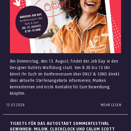
Vespa Club mit zahlreichen Vespas rund um die
Kommt vorbei und sichert Euch Eure Sommer-Favoriten
Eventfläche ab 13 Uhr
zum Outletpreis – mit dauerhaft bis zu 70% auf die UVP.
DJ Alessandro
Sommerliche Angebote
Vorband Dani_S
Christian Meringolo live ab 14 Uhr
Aperol Truck
Am Donnerstag, den 13. August, findet der Job Day in den
Italienisches Eis von Giovanni L.
Designer Outlets Wolfsburg statt. Von 8.30 bis 13 Uhr
Final Sale: Ausgewählte Highlights
könnt Ihr Euch im Konferenzraum über ONLY & SONS direkt
entdecken
über aktuelle Stellenangebote informieren, Marken
kennenlernen und erste Kontakte für Eure Bewerbung
knüpfen.
12.07.2026
MEHR LESEN
Du suchst einen neuen Job im Verkauf, im Store
Management, in der Gastronomie oder als Aushilfe?
Beim Job Day in den Designer Outlets Wolfsburg kannst Du
TICKETS FÜR DAS AUTOSTADT SOMMERFESTIVAL
verschiedene Arbeitgeber persönlich kennenlernen und
GEWINNEN: MILOW, CLOCKCLOCK UND CALUM SCOTT