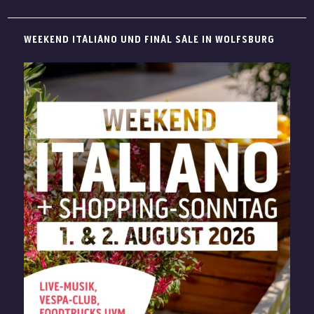
Wolfsburg wird Euer Shoppingtag auch an warmen Tagen
besonders angenehm. Freut Euch auf sommerliche Styles,
WEEKEND ITALIANO UND FINAL SALE IN WOLFSBURG
entspannte Services, klimatisierte Stores und genussvolle
Pausen bei über 100 Marken.
Ob neue Looks für den Urlaub, Accessoires für sonnige
Tage oder eine kleine Erfrischung zwischendurch: Bei uns
verbindet Ihr Shopping, Sommerfeeling und entspannte
Auszeiten an einem Ort.
Sommer-Styles zum Outletpreis entdecken