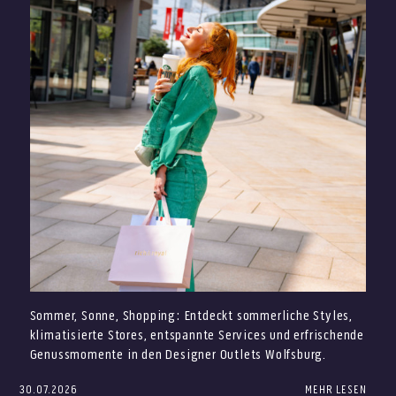
Sommer, Sonne, Shopping: Entdeckt sommerliche Styles,
klimatisierte Stores, entspannte Services und erfrischende
Genussmomente in den Designer Outlets Wolfsburg.
30.07.2026
MEHR LESEN
Der Sommer ist da – und in den Designer Outlets