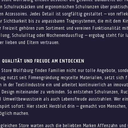
 Store Wolfsburg erleben Besucher die gesamte Bandbreite der M
en Schulrucksäcken und ergonomischen Schulranzen über praktisch
n Accessoires. Jedes Detail ist sorgfältig gestaltet – von refle
r Sichtbarkeit bis zu anpassbaren Tragesystemen, die mit dem Ki
r Freizeit gehören zum Sortiment und vereinen Funktionalität m
ulung, Schulalltag oder Wochenendausflug – ergobag steht für l
der lieben und Eltern vertrauen.
, QUALITÄT UND FREUDE AM ENTDECKEN
 Store Wolfsburg finden Familien nicht nur tolle Angebote, sond
ag nutzt seit Firmengründung recycelte Materialien, setzt sich f
 in der Textilindustrie ein und arbeitet kontinuierlich an innova
 Design miteinander zu verbinden. So entstehen Schulranzen, Ruc
l Umweltbewusstsein als auch Lebensfreude ausstrahlen. Wer ei
 spürt sofort: Hier steckt Herzblut drin – gemacht von Menschen
öglich machen.
 gleichen Store warten auch die beliebten Marken Affenzahn und 