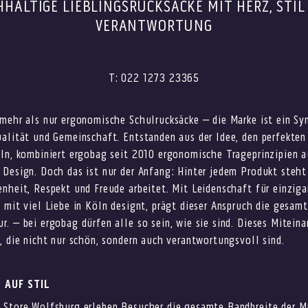
HALTIGE LIEBLINGSRUCKSÄCKE MIT HERZ, STI
VERANTWORTUNG
T: 022 1273 23365
mehr als nur ergonomische Schulrucksäcke – die Marke ist ein Sy
alität und Gemeinschaft. Entstanden aus der Idee, den perfekten
eln, kombiniert ergobag seit 2010 ergonomische Trageprinzipien 
Design. Doch das ist nur der Anfang: Hinter jedem Produkt steht
nheit, Respekt und Freude arbeitet. Mit Leidenschaft für einziga
 mit viel Liebe in Köln designt, prägt dieser Anspruch die gesam
. – bei ergobag dürfen alle so sein, wie sie sind. Dieses Miteina
, die nicht nur schön, sondern auch verantwortungsvoll sind.
 AUF STIL