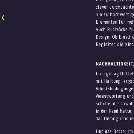
Im ergobag Outlet
clever durchdacht
hin zu hochwertige
Elementen für meh
Auch Rucksäcke fü
Design. Ob Einsch
Begleiter, die Kin
NACHHALTIGKEIT
Im ergobag Outlet
mit Haltung. ergob
Arbeitsbedingungen
Verantwortung und
Schuhe, die sowoh
in der Hand hatte,
das Unmögliche m
Und das Beste: Im