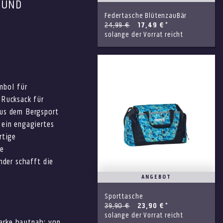
L UND
Federtasche BlütenzauBär
24,99 €
17,49 €
*
solange der Vorrat reicht
mbol für
 Rucksack für
aus dem Bergsport
 ein engagiertes
rtige
te
nder schafft die
ANGEBOT
Sporttasche
39,90 €
23,90 €
*
solange der Vorrat reicht