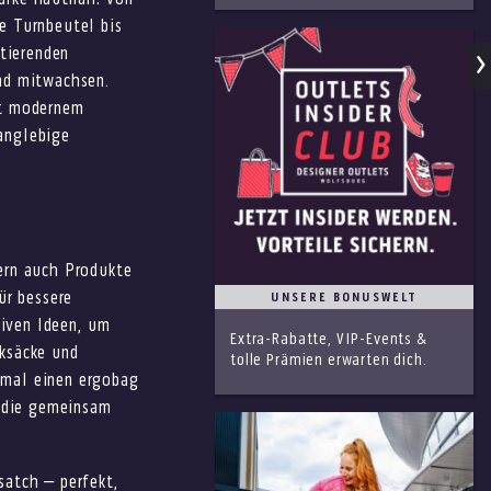
arke hautnah: von
e Turnbeutel bis
ktierenden
nd mitwachsen.
it modernem
anglebige
ern auch Produkte
ür bessere
UNSERE BONUSWELT
tiven Ideen, um
Extra-Rabatte, VIP-Events &
ksäcke und
tolle Prämien erwarten dich.
nmal einen ergobag
, die gemeinsam
satch – perfekt,