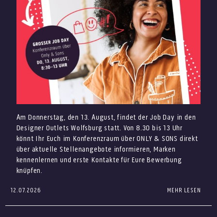
Sonntag, 2. August
höheren Temperaturen angenehm genießen.
Vespa Club mit zahlreichen Vespas rund um die
Kommt vorbei und sichert Euch Eure Sommer-Favoriten
Eventfläche ab 13 Uhr
zum Outletpreis – mit dauerhaft bis zu 70% auf die UVP.
DJ Alessandro
Sommerliche Angebote
Vorband Dani_S
Christian Meringolo live ab 14 Uhr
Aperol Truck
Am Donnerstag, den 13. August, findet der Job Day in den
Italienisches Eis von Giovanni L.
Designer Outlets Wolfsburg statt. Von 8.30 bis 13 Uhr
Final Sale: Ausgewählte Highlights
könnt Ihr Euch im Konferenzraum über ONLY & SONS direkt
entdecken
über aktuelle Stellenangebote informieren, Marken
kennenlernen und erste Kontakte für Eure Bewerbung
knüpfen.
12.07.2026
MEHR LESEN
Du suchst einen neuen Job im Verkauf, im Store
Management, in der Gastronomie oder als Aushilfe?
Beim Job Day in den Designer Outlets Wolfsburg kannst Du