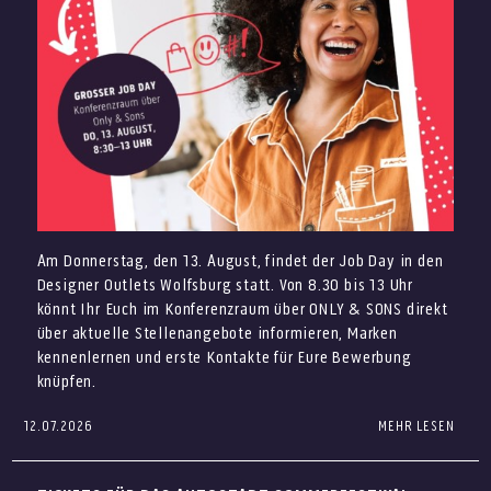
Sonntag, 2. August
höheren Temperaturen angenehm genießen.
Vespa Club mit zahlreichen Vespas rund um die
Kommt vorbei und sichert Euch Eure Sommer-Favoriten
Eventfläche ab 13 Uhr
zum Outletpreis – mit dauerhaft bis zu 70% auf die UVP.
DJ Alessandro
Sommerliche Angebote
Vorband Dani_S
Christian Meringolo live ab 14 Uhr
Aperol Truck
Am Donnerstag, den 13. August, findet der Job Day in den
Italienisches Eis von Giovanni L.
Designer Outlets Wolfsburg statt. Von 8.30 bis 13 Uhr
Final Sale: Ausgewählte Highlights
könnt Ihr Euch im Konferenzraum über ONLY & SONS direkt
entdecken
über aktuelle Stellenangebote informieren, Marken
kennenlernen und erste Kontakte für Eure Bewerbung
knüpfen.
12.07.2026
MEHR LESEN
Du suchst einen neuen Job im Verkauf, im Store
Management, in der Gastronomie oder als Aushilfe?
Beim Job Day in den Designer Outlets Wolfsburg kannst Du