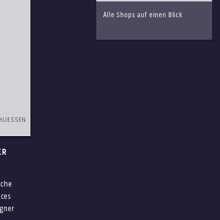
Alle Shops auf einen Blick
HLIESSEN
ER
iche
ices
gner