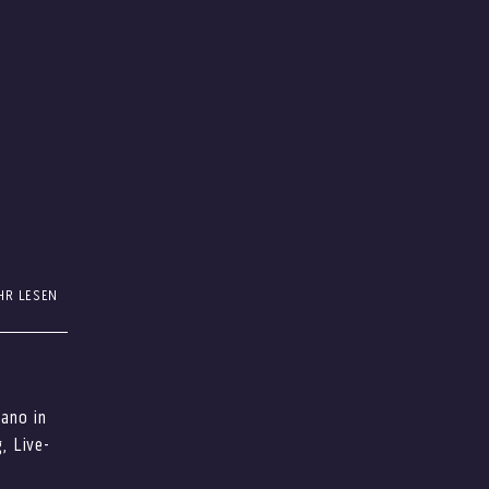
HR LESEN
men
te
iano in
endurch:
, Live-