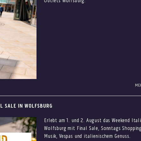
Outlets Wolfsburg.
ME
n Designer Outlets Wolfsburg wird Euer Shoppingtag auch an war
t Euch auf sommerliche Styles, entspannte Services, klimatisier
AL SALE IN WOLFSBURG
bei über 100 Marken.
Erlebt am 1. und 2. August das Weekend Ital
ccessoires für sonnige Tage oder eine kleine Erfrischung zwisch
Wolfsburg mit Final Sale, Sonntags Shopping
, Sommerfeeling und entspannte Auszeiten an einem Ort.
Musik, Vespas und italienischem Genuss.