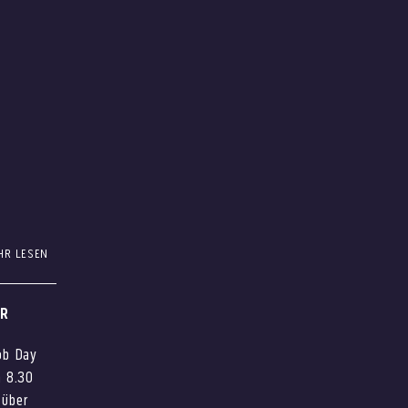
HR LESEN
h in den
inks
ER
ob Day
n 8.30
 über