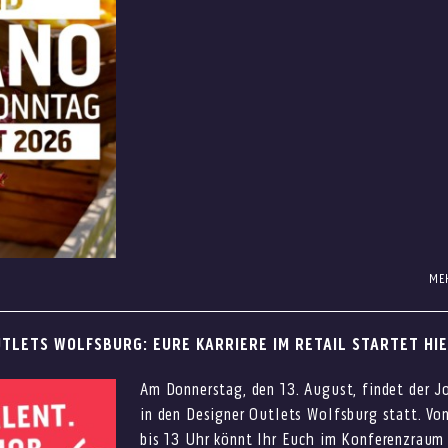
etpreis entdecken
ME
ft auf attraktive Outletpreise: Am 1. und 2. August erwartet Euc
 Weekend Italiano. Freut Euch auf Musik, Vespas, sommerliche Dr
UTLETS WOLFSBURG: EURE KARRIERE IM RETAIL STARTET HI
 Sales.
end Italiano
Am Donnerstag, den 13. August, findet der J
in den Designer Outlets Wolfsburg statt. Vo
bis 13 Uhr könnt Ihr Euch im Konferenzraum