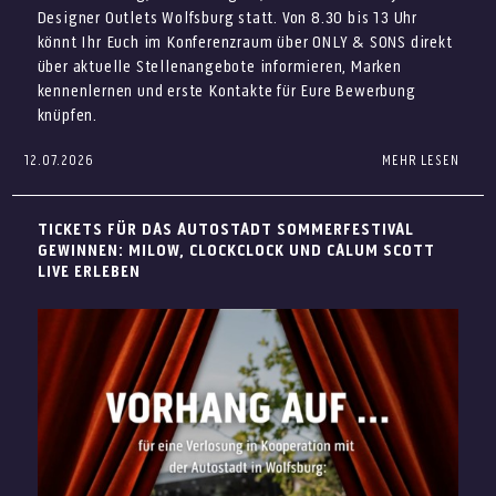
Designer Outlets Wolfsburg statt. Von 8.30 bis 13 Uhr
Final Sale: Ausgewählte Highlights
könnt Ihr Euch im Konferenzraum über ONLY & SONS direkt
entdecken
über aktuelle Stellenangebote informieren, Marken
kennenlernen und erste Kontakte für Eure Bewerbung
knüpfen.
12.07.2026
MEHR LESEN
Du suchst einen neuen Job im Verkauf, im Store
Management, in der Gastronomie oder als Aushilfe?
Beim Job Day in den Designer Outlets Wolfsburg kannst Du
TICKETS FÜR DAS AUTOSTADT SOMMERFESTIVAL
verschiedene Arbeitgeber persönlich kennenlernen und
GEWINNEN: MILOW, CLOCKCLOCK UND CALUM SCOTT
Dich direkt über offene Stellen informieren.
LIVE ERLEBEN
Donnerstag, 13. August 2026
8:30 bis 13 Uhr
Konferenzraum über ONLY & SONS
Viele Marken – zahlreiche
Einstiegsmöglichkeiten
Beim Job Day triffst Du unter anderem Ansprechpartner
von
Adidas, Marc O’Polo, Karl Lagerfeld Men und
Columbia
.