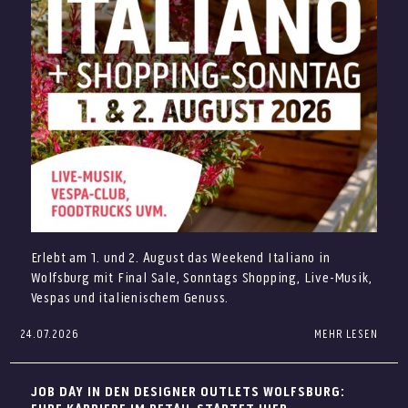
Sommer-Styles zum Outletpreis entdecken
Erlebt am 1. und 2. August das Weekend Italiano in
Wolfsburg mit Final Sale, Sonntags Shopping, Live-Musik,
Vespas und italienischem Genuss.
24.07.2026
MEHR LESEN
Italienisches Lebensgefühl trifft auf attraktive
Outletpreise: Am 1. und 2. August erwartet Euch in den
Von Beachwear über Sonnenbrillen bis hin zu
Designer Outlets Wolfsburg das Weekend Italiano. Freut
JOB DAY IN DEN DESIGNER OUTLETS WOLFSBURG:
Pflegeprodukten für sonnige Tage findet Ihr in den
Euch auf Musik, Vespas, sommerliche Drinks und den