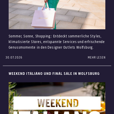
Sommer, Sonne, Shopping: Entdeckt sommerliche Styles,
klimatisierte Stores, entspannte Services und erfrischende
Genussmomente in den Designer Outlets Wolfsburg.
30.07.2026
MEHR LESEN
Der Sommer ist da – und in den Designer Outlets
Wolfsburg wird Euer Shoppingtag auch an warmen Tagen
besonders angenehm. Freut Euch auf sommerliche Styles,
WEEKEND ITALIANO UND FINAL SALE IN WOLFSBURG
entspannte Services, klimatisierte Stores und genussvolle
Pausen bei über 100 Marken.
Ob neue Looks für den Urlaub, Accessoires für sonnige
Tage oder eine kleine Erfrischung zwischendurch: Bei uns
verbindet Ihr Shopping, Sommerfeeling und entspannte
Auszeiten an einem Ort.