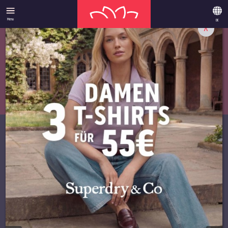
Menu
DE
X
ANGEBOTE
­UNSERE
HIGHLIGHTS