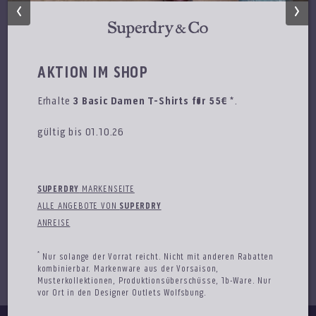
AKTION IM SHOP
Erhalte
3 Basic Damen T-Shirts für 55€*
.
gültig bis 01.10.26
SUPERDRY
MARKENSEITE
ALLE ANGEBOTE VON
SUPERDRY
ANREISE
CALVIN KLEIN
*
Nur solange der Vorrat reicht. Nicht mit anderen Rabatten
50% zusätzlich auf den Outletpreis
kombinierbar. Markenware aus der Vorsaison,
Musterkollektionen, Produktionsüberschüsse, 1b-Ware. Nur
gültig bis 15.08.26
vor Ort in den Designer Outlets Wolfsbung.