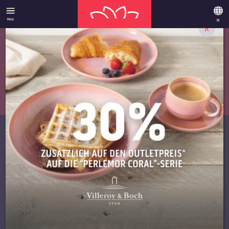
Menu
DE
X
ANGEBOTE
­UNSERE
HIGHLIGHTS