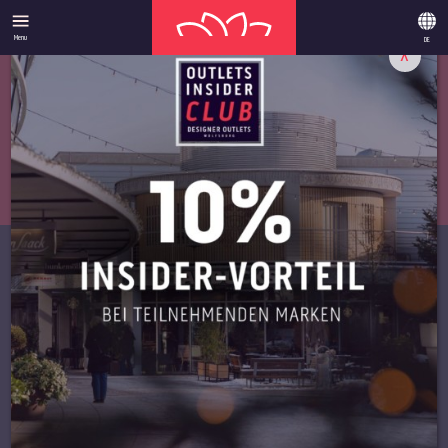
Menu
DE
X
ANGEBOTE
­UNSERE
HIGHLIGHTS