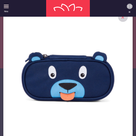
Menu
DE
X
ANGEBOTE
­UNSERE
HIGHLIGHTS