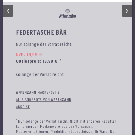
FEDERTASCHE BÄR
Nur solange der Vorrat reicht.
UVP: 19,99 €
Outletpreis:
13,99
€
*
solange der Vorrat reicht
AFFENZAHN
MARKENSEITE
ALLE ANGEBOTE VON
AFFENZAHN
CALVIN KLEIN
ANREISE
50% zusätzlich auf den Outletpreis
gültig bis 15.08.26
*
Nur solange der Vorrat reicht. Nicht mit anderen Rabatten
kombinierbar. Markenware aus der Vorsaison,
Musterkollektionen, Produktionsüberschüsse, 1b-Ware. Nur