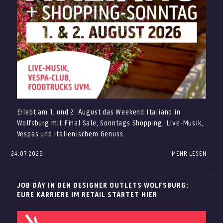
Erlebt am 1. und 2. August das Weekend Italiano in
Wolfsburg mit Final Sale, Sonntags Shopping, Live-Musik,
Vespas und italienischem Genuss.
24.07.2026
MEHR LESEN
Italienisches Lebensgefühl trifft auf attraktive
Outletpreise: Am 1. und 2. August erwartet Euch in den
Von Beachwear über Sonnenbrillen bis hin zu
Designer Outlets Wolfsburg das Weekend Italiano. Freut
JOB DAY IN DEN DESIGNER OUTLETS WOLFSBURG:
Pflegeprodukten für sonnige Tage findet Ihr in den
Euch auf Musik, Vespas, sommerliche Drinks und den
EURE KARRIERE IM RETAIL STARTET HIER
Designer Outlets Wolfsburg alles, was den Sommer noch
Abschluss unseres Final Sales.
schöner macht. Entdeckt Bademode und Sommer-
Das Programm beim Weekend Italiano
Highlights bei Marken wie O’Neill, BOSS und Tommy