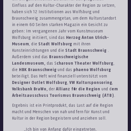
Einfluss auf den Kultur-Charakter der Region zu setzen,
haben sich 12 Institutionen aus Wolfsburg und
Braunschweig zusammengetan, um dem Kulturstandort
in einem 60 Seiten starken Magazin ein Gesicht zu
geben: Im vergangenen Jahr vom Kunstmuseum
Wolfsburg initiiert, sind das
Herzog Anton Ulrich-
Museum
, die
Stadt Wolfsburg
mit ihren
Kunsteinrichtungen und die
Stadt Braunschweig
.
Außerdem sind das
Braunschweigische
Landesmuseum,
das S
charoun Theater Wolfsburg
,
die
HBK Braunschweig
und das
phaeno Wolfsburg
beteiligt. Das Heft wird finanziell unterstützt vom
Designer Outlet Wolfsburg
,
VW Kultursponsoring
,
Volksbank BraWo,
der
Allianz für die Region
und d
em
Arbeitsausschuss Tourismus Braunschweig (ATB)
.
Ergebnis ist ein Printprodukt, das Lust auf die Region
macht und Menschen von nah und fern für Kunst und
Kultur in der Region begeistern und anziehen soll.
„Ich bin von Anfang dafür eingetreten,