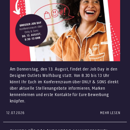
Sonntag, 2. August
höheren Temperaturen angenehm genießen.
Vespa Club mit zahlreichen Vespas rund um die
Kommt vorbei und sichert Euch Eure Sommer-Favoriten
Eventfläche ab 13 Uhr
zum Outletpreis – mit dauerhaft bis zu 70% auf die UVP.
DJ Alessandro
Sommerliche Angebote
Vorband Dani_S
Christian Meringolo live ab 14 Uhr
Aperol Truck
Am Donnerstag, den 13. August, findet der Job Day in den
Italienisches Eis von Giovanni L.
Designer Outlets Wolfsburg statt. Von 8.30 bis 13 Uhr
Final Sale: Ausgewählte Highlights
könnt Ihr Euch im Konferenzraum über ONLY & SONS direkt
entdecken
über aktuelle Stellenangebote informieren, Marken
kennenlernen und erste Kontakte für Eure Bewerbung
knüpfen.
12.07.2026
MEHR LESEN
Du suchst einen neuen Job im Verkauf, im Store
Management, in der Gastronomie oder als Aushilfe?
Beim Job Day in den Designer Outlets Wolfsburg kannst Du