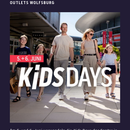
OUTLETS WOLFSBURG
ideal, wenn Ihr Euch beim Shopping eine leichte und
Durch das überarbeitete Store-Konzept lassen sich die
zugleich besondere Eiskreation gönnen möchtet.
Kollektionen jetzt noch besser entdecken. Die Bereiche
Außerdem bringt Aprikose-Skyr eine frische Note in Eure
sind klar strukturiert, sodass Ihr schnell die passenden
Genusspause bei Giovanni L.
Teile für Euren Look findet.
Modern, stilvoll und vielseitig: JOOP! bringt elegante
Mode und Accessoires in Euren Sommer. Besonders für
Alltag, Büro oder besondere Momente findet Ihr hier klare
Designs, hochwertige Materialien und einen gepflegten
Look.
KARL LAGERFELD WOMEN
Wechselnde Sorten immer wieder neu