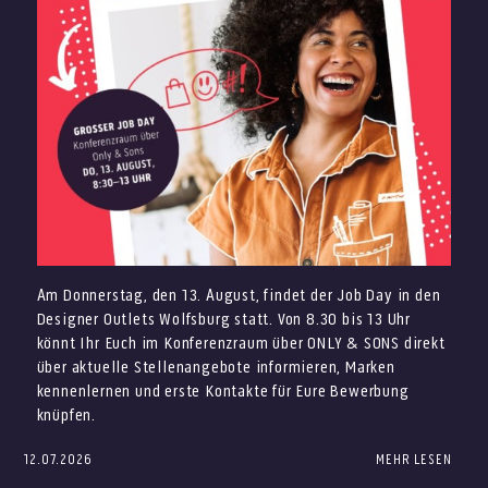
Italienisches Eis von Giovanni L.
Sommerroutine passen. Gleichzeitig shoppt Ihr in
klimatisierten Stores und könnt Euren Besuch auch bei
Sonntag, 2. August
höheren Temperaturen angenehm genießen.
Vespa Club mit zahlreichen Vespas rund um die
Kommt vorbei und sichert Euch Eure Sommer-Favoriten
Eventfläche ab 13 Uhr
zum Outletpreis – mit dauerhaft bis zu 70% auf die UVP.
DJ Alessandro
Sommerliche Angebote
Vorband Dani_S
Christian Meringolo live ab 14 Uhr
Aperol Truck
Am Donnerstag, den 13. August, findet der Job Day in den
Italienisches Eis von Giovanni L.
Designer Outlets Wolfsburg statt. Von 8.30 bis 13 Uhr
Final Sale: Ausgewählte Highlights
könnt Ihr Euch im Konferenzraum über ONLY & SONS direkt
entdecken
über aktuelle Stellenangebote informieren, Marken
kennenlernen und erste Kontakte für Eure Bewerbung
knüpfen.
12.07.2026
MEHR LESEN
Du suchst einen neuen Job im Verkauf, im Store