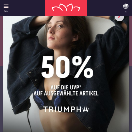
Menu
DE
X
ANGEBOTE
­UNSERE
HIGHLIGHTS