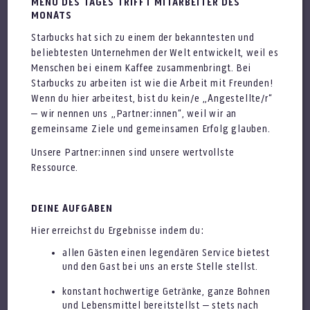
MENÜ DES TAGES TRIFFT MITARBEITER DES
MONATS
Starbucks hat sich zu einem der bekanntesten und
beliebtesten Unternehmen der Welt entwickelt, weil es
Menschen bei einem Kaffee zusammenbringt. Bei
Store Manager (m/w/d)
Starbucks zu arbeiten ist wie die Arbeit mit Freunden!
Wenn du hier arbeitest, bist du kein/e „Angestellte/r“
– wir nennen uns „Partner:innen“, weil wir an
gemeinsame Ziele und gemeinsamen Erfolg glauben.
Unsere Partner:innen sind unsere wertvollste
Ressource.
DEINE AUFGABEN
Store Manager (m/w/d)
Hier erreichst du Ergebnisse indem du:
allen Gästen einen legendären Service bietest
und den Gast bei uns an erste Stelle stellst.
konstant hochwertige Getränke, ganze Bohnen
und Lebensmittel bereitstellst – stets nach