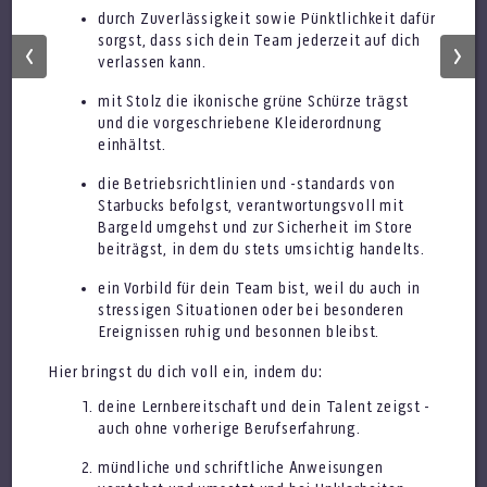
durch Zuverlässigkeit sowie Pünktlichkeit dafür
sorgst, dass sich dein Team jederzeit auf dich
verlassen kann.
Assistant Store Manager (m/w/d)
mit Stolz die ikonische grüne Schürze trägst
und die vorgeschriebene Kleiderordnung
einhältst.
die Betriebsrichtlinien und -standards von
Starbucks befolgst, verantwortungsvoll mit
Bargeld umgehst und zur Sicherheit im Store
beiträgst, in dem du stets umsichtig handelts.
ein Vorbild für dein Team bist, weil du auch in
Verkaufsmitarbeiter (m/w/d)
stressigen Situationen oder bei besonderen
in Vollzeit
Ereignissen ruhig und besonnen bleibst.
Hier bringst du dich voll ein, indem du:
deine Lernbereitschaft und dein Talent zeigst -
auch ohne vorherige Berufserfahrung.
mündliche und schriftliche Anweisungen