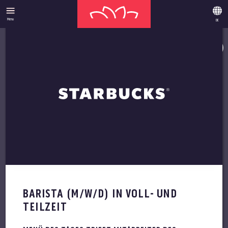
Menu
DE
KARRIERE
IN DEN DESIGNER
OUTLETS
WIR SIND IMMER AUF DER SUCHE NACH
MOTIVIERTEM PERSONAL
STORE MANAGEMENT
VOLLZEIT
TEILZEIT
AUSHILFE
BARISTA (M/W/D) IN VOLL- UND
TEILZEIT