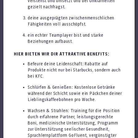
verstehst und umsetzt und bei Unklarheiten
gezielt nachfragst.
Verkaufsmitarbeiter (Sales Advisor)
deine ausgeprägten zwischenmenschlichen
(m/w/d) in Voll-/Teilzeit
Fähigkeiten voll ausschöpfst.
ein echter Teamplayer bist und starke
Beziehungen aufbaust.
HIER BIETEN WIR DIR ATTRAKTIVE BENEFITS:
Befeure deine Leidenschaft: Rabatte auf
Produkte nicht nur bei Starbucks, sondern auch
bei KFC.
Assistant Store Manager (m/w/d)
Schlürfen & Genießen: Kostenlose Getränke
während der Schicht sowie ein Päckchen deiner
Lieblingskaffeebohnen pro Woche.
Wachsen & Strahlen: Training für die Position
durch erfahrene Partner, leistungsgerechte
Boni, medizinische Unterstützung, Programm
zur Unterstützung seelischer Gesundheit,
Sprachlernplattform GoFluent, vergünstigter