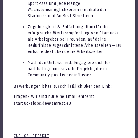
SportPass und jede Menge
Abteilungsleiter (m/w/d) Schuhe
Wachstumsmöglichkeiten innerhalb der
Starbucks und AmRest Strukturen.
Zugehörigkeit & Entfaltung: Boni für die
erfolgreiche Weiterempfehlung von Starbucks
als Arbeitgeber bei Freunden, auf deine
Bedürfnisse zugeschnittene Arbeitszeiten – Du
entscheidest über deine Arbeitszeiten.
Mach den Unterschied: Engagiere dich für
nachhaltige und soziale Projekte, die die
Unterabteilungsleiter (m/w/d)
Community positiv beeinflussen.
Bekleidung
Bewerbungen bitte ausschließlich über den
Link:
Fragen? Wir sind nur eine Email entfernt:
starbucksjobs.de@amrest.eu
ZUR JOB-ÜBERSICHT