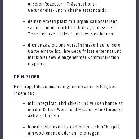
unseren Rezeptur-, Präsentations-,
Gesundheits- und Sicherheitsstandards.
deinen Arbeitsplatz mit Organisationstalent
Assistant Store Manager (m/w/d)
sauber und übersichtlich hältst, sodass dein
Team jederzeit alles findet, was es braucht.
dich engagiert und verständnisvoll auf unsere
Gäste einstellst, ihre Bedürfnisse erkennst und
mit klarer sowie angenehmer Kommunikation
reagierst.
DEIN PROFIL
Hier trägst du zu unserem gemeinsamen Erfolg bei,
Assistant Store Manager (m/w/d)
indem du:
mit Integrität, Ehrlichkeit und Wissen handelst,
um die Kultur, Werte und Mission von Starbucks
aktiv zu fördern.
bereit bist flexibel zu arbeiten – ob früh, spät,
am Wochenende oder an Feiertagen.