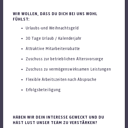
WIR WOLLEN, DASS DU DICH BEI UNS WOHL
FÜHLST:
Assistant Store Manager (m/w/d)
Urlaubs-und Weihnachtsgeld
30 Tage Urlaub / Kalenderjahr
Attraktive Mitarbeiterrabatte
Zuschuss zur betrieblichen Altersvorsorge
Zuschuss zu vermögenswirksamen Leistungen
Flexible Arbeitszeiten nach Absprache
Assistant Store Manager (m/w/d)
Erfolgsbeteiligung
HABEN WIR DEIN INTERESSE GEWECKT UND DU
HAST LUST UNSER TEAM ZU VERSTÄRKEN?