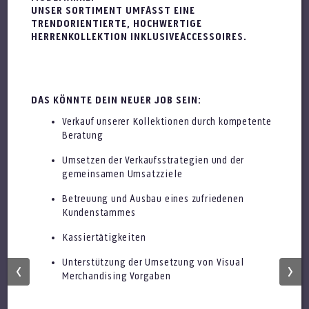
UNSER SORTIMENT UMFASST EINE
TRENDORIENTIERTE, HOCHWERTIGE
HERRENKOLLEKTION INKLUSIVEACCESSOIRES.
Store Manager (m/w/d)
DAS KÖNNTE DEIN NEUER JOB SEIN:
Verkauf unserer Kollektionen durch kompetente
Beratung
Umsetzen der Verkaufsstrategien und der
gemeinsamen Umsatzziele
Betreuung und Ausbau eines zufriedenen
Kundenstammes
Store Manager (m/w/d)
Kassiertätigkeiten
Unterstützung der Umsetzung von Visual
Merchandising Vorgaben