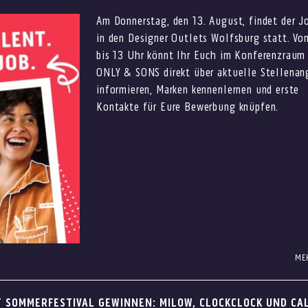
end Italiano
Am Donnerstag, den 13. August, findet der J
in den Designer Outlets Wolfsburg statt. Vo
bis 13 Uhr könnt Ihr Euch im Konferenzraum
ONLY & SONS direkt über aktuelle Stellena
informieren, Marken kennenlernen und erste
Kontakte für Eure Bewerbung knüpfen.
vanni L.
hen Vespas rund um die Eventfläche ab 13 Uhr
 ab 14 Uhr
ME
en bis hin zu Pflegeprodukten für sonnige Tage findet Ihr in den
erkauf, im Store Management, in der Gastronomie oder als Aushil
les, was den Sommer noch schöner macht. Entdeckt Bademode und
utlets Wolfsburg kannst Du verschiedene Arbeitgeber persönlich
vanni L.
T SOMMERFESTIVAL GEWINNEN: MILOW, CLOCKCLOCK UND CA
ie O’Neill, BOSS und Tommy Hilfiger oder findet passende Acces
er offene Stellen informieren.