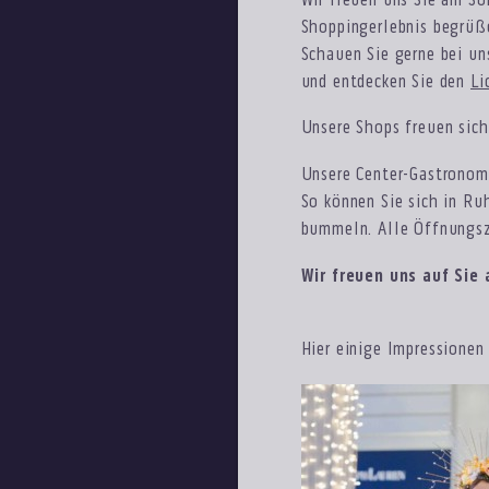
Wir freuen uns Sie am S
Shoppingerlebnis begrüß
Schauen Sie gerne bei un
und entdecken Sie den
Li
Unsere Shops freuen sic
Unsere Center-Gastronomi
So können Sie sich in Ru
bummeln. Alle Öffnungsz
Wir freuen uns auf Sie
Hier einige Impressionen