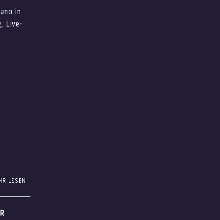
iano in
endurch:
, Live-
HR LESEN
h in den
inks
ER