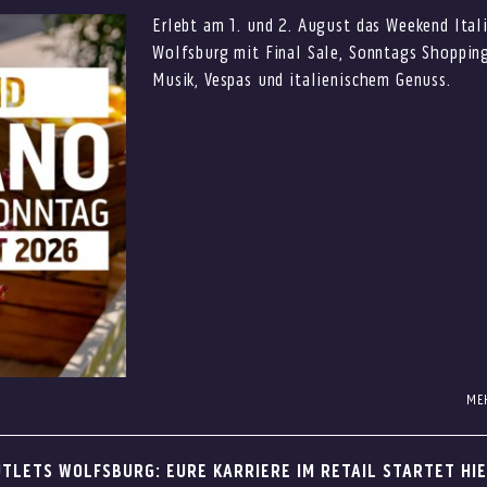
Erlebt am 1. und 2. August das Weekend Ital
ccessoires für sonnige Tage oder eine kleine Erfrischung zwisch
Wolfsburg mit Final Sale, Sonntags Shopping
, Sommerfeeling und entspannte Auszeiten an einem Ort.
Musik, Vespas und italienischem Genuss.
etpreis entdecken
ME
ft auf attraktive Outletpreise: Am 1. und 2. August erwartet Euc
 Weekend Italiano. Freut Euch auf Musik, Vespas, sommerliche Dr
UTLETS WOLFSBURG: EURE KARRIERE IM RETAIL STARTET HI
 Sales.