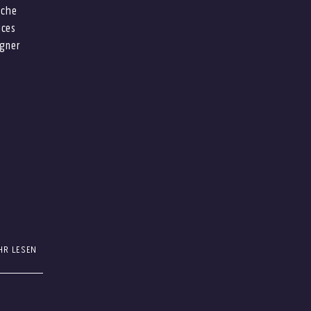
iche
ices
gner
HR LESEN
men
te