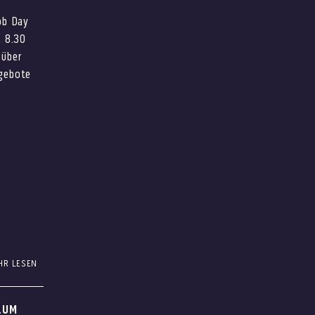
ob Day
n 8.30
 über
ngebote
HR LESEN
fe?
LUM
soires