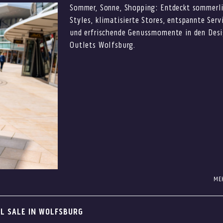
Sommer, Sonne, Shopping: Entdeckt sommerl
Styles, klimatisierte Stores, entspannte Serv
und erfrischende Genussmomente in den Desi
Outlets Wolfsburg.
ME
n Designer Outlets Wolfsburg wird Euer Shoppingtag auch an war
t Euch auf sommerliche Styles, entspannte Services, klimatisier
AL SALE IN WOLFSBURG
bei über 100 Marken.