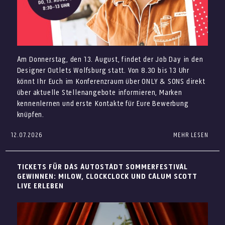
Vorband Dani_S
Christian Meringolo live ab 14 Uhr
Aperol Truck
Am Donnerstag, den 13. August, findet der Job Day in den
Italienisches Eis von Giovanni L.
Designer Outlets Wolfsburg statt. Von 8.30 bis 13 Uhr
Final Sale: Ausgewählte Highlights
könnt Ihr Euch im Konferenzraum über ONLY & SONS direkt
entdecken
über aktuelle Stellenangebote informieren, Marken
kennenlernen und erste Kontakte für Eure Bewerbung
knüpfen.
12.07.2026
MEHR LESEN
Du suchst einen neuen Job im Verkauf, im Store
Management, in der Gastronomie oder als Aushilfe?
Beim Job Day in den Designer Outlets Wolfsburg kannst Du
TICKETS FÜR DAS AUTOSTADT SOMMERFESTIVAL
verschiedene Arbeitgeber persönlich kennenlernen und
GEWINNEN: MILOW, CLOCKCLOCK UND CALUM SCOTT
Dich direkt über offene Stellen informieren.
LIVE ERLEBEN
Donnerstag, 13. August 2026
8:30 bis 13 Uhr
Konferenzraum über ONLY & SONS