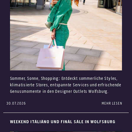
Sommer, Sonne, Shopping: Entdeckt sommerliche Styles,
klimatisierte Stores, entspannte Services und erfrischende
Genussmomente in den Designer Outlets Wolfsburg.
30.07.2026
MEHR LESEN
Der Sommer ist da – und in den Designer Outlets
Wolfsburg wird Euer Shoppingtag auch an warmen Tagen
besonders angenehm. Freut Euch auf sommerliche Styles,
WEEKEND ITALIANO UND FINAL SALE IN WOLFSBURG
entspannte Services, klimatisierte Stores und genussvolle
Pausen bei über 100 Marken.