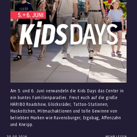
Modern, stilvoll und vielseitig: JOOP! bringt elegante
Mode und Accessoires in Euren Sommer. Besonders für
Alltag, Büro oder besondere Momente findet Ihr hier klare
Designs, hochwertige Materialien und einen gepflegten
Look.
KARL LAGERFELD WOMEN
Wechselnde Sorten immer wieder neu
entdecken
Am 5. und 6. Juni verwandeln die Kids Days das Center in
Die Sortenauswahl bei Giovanni L. kann regelmäßig
ein buntes Familienparadies. Freut euch auf die große
wechseln. Deshalb lohnt es sich, bei jedem Besuch in den
HARIBO Roadshow, Glücksräder, Tattoo-Stationen,
Designer Outlets Wolfsburg wieder vorbeizuschauen.
Maskottchen, Mitmachaktionen und tolle Gewinne von
Vielleicht wartet beim nächsten Mal ein neuer Favorit auf
beliebten Marken wie Ravensburger, Ergobag, Affenzahn
Euch. Zudem macht die wechselnde Auswahl Giovanni L.
und Kneipp.
zu einem Genussstopp, der immer wieder neu entdeckt