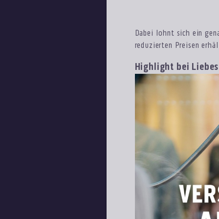
Dabei lohnt sich ein gena
reduzierten Preisen erhäl
Highlight bei Liebe