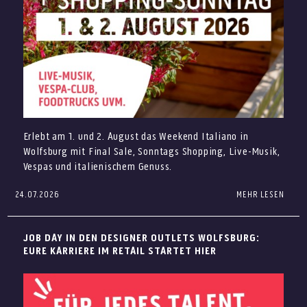
Erlebt am 1. und 2. August das Weekend Italiano in
Wolfsburg mit Final Sale, Sonntags Shopping, Live-Musik,
Vespas und italienischem Genuss.
24.07.2026
MEHR LESEN
Italienisches Lebensgefühl trifft auf attraktive
Outletpreise: Am 1. und 2. August erwartet Euch in den
Von Beachwear über Sonnenbrillen bis hin zu
Designer Outlets Wolfsburg das Weekend Italiano. Freut
JOB DAY IN DEN DESIGNER OUTLETS WOLFSBURG:
Pflegeprodukten für sonnige Tage findet Ihr in den
Euch auf Musik, Vespas, sommerliche Drinks und den
EURE KARRIERE IM RETAIL STARTET HIER
Designer Outlets Wolfsburg alles, was den Sommer noch
Abschluss unseres Final Sales.
schöner macht. Entdeckt Bademode und Sommer-
Das Programm beim Weekend Italiano
Highlights bei Marken wie O’Neill, BOSS und Tommy
Samstag, 1. August
Hilfiger oder findet passende Accessoires bei Sunglass Hut